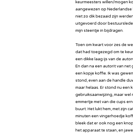
keurmeesters willen/mogen kom
aangewezen op Nederlandse k
niet zo dik bezaaid zijn werde
uitgevoerd door bestuurslede
mijn steentje in bijdragen.
Toen om kwart voor zes de wekke
dat had toegezegd om te keure
een dikke laag ijs van de auto
En dan na een autorit van net 
een kopje koffie. Ik was gewen
stond, even aan de handle duw
maar helaas. Er stond nu een 
gebruiksaanwijzing, maar wel 
emmertje met van die cups ern
buurt. Het lukt hem, met zijn c
minuten een vingerhoedje koffi
bleek dat er ook nog een knop
het apparaat te staan, en jawel