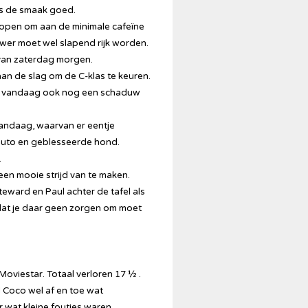
was de smaak goed.
kopen om aan de minimale cafeïne
wer moet wel slapend rijk worden.
 van zaterdag morgen.
aan de slag om de C-klas te keuren.
 er vandaag ook nog een schaduw
vandaag, waarvan er eentje
 auto en geblesseerde hond.
.
 een mooie strijd van te maken.
steward en Paul achter de tafel als
dat je daar geen zorgen om moet
 Moviestar. Totaal verloren 17 ½ .
 Coco wel af en toe wat
 wat kleine foutjes waren.