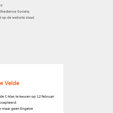
nl
.
Obedience Society.
t op de website staat.
de Velde
 C-klas te keuren op 12 februari
accepteerd.
er maar geen Engelse