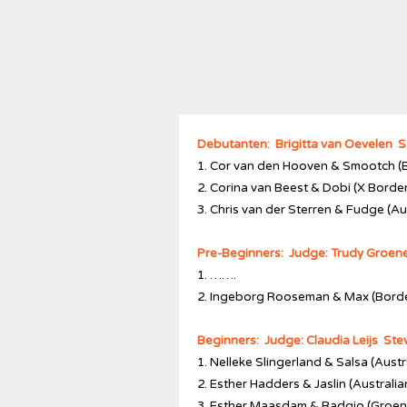
Debutanten: Brigitta van Oevelen
S
1. Cor van den Hooven & Smootch (B
2. Corina van Beest & Dobi (X Border
3. Chris van der Sterren & Fudge (A
Pre-Beginners: Judge: Trudy Groe
1. …….
2. Ingeborg Rooseman & Max (Border
Beginners: Judge: Claudia Leijs St
1. Nelleke Slingerland & Salsa (Aust
2. Esther Hadders & Jaslin (Australia
3. Esther Maasdam & Badgio (Groen