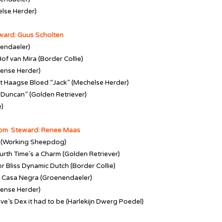
lse Herder)
ward: Guus Scholten
endaeler)
of van Mira (Border Collie)
rense Herder)
‘t Haagse Bloed “Jack” (Mechelse Herder)
 “Duncan” (Golden Retriever)
e)
oom
Steward: Renee Maas
n (Working Sheepdog)
urth Time's a Charm (Golden Retriever)
r Bliss Dynamic Dutch (Border Collie)
la Casa Negra (Groenendaeler)
rense Herder)
ove’s Dex it had to be (Harlekijn Dwerg Poedel)