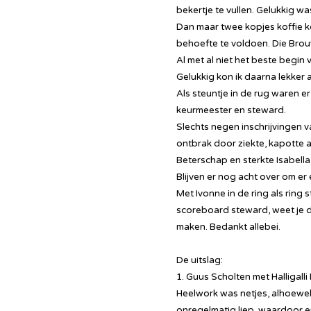
bekertje te vullen. Gelukkig 
Dan maar twee kopjes koffie 
behoefte te voldoen. Die Brou
Al met al niet het beste begin
Gelukkig kon ik daarna lekker 
Als steuntje in de rug waren
keurmeester en steward.
Slechts negen inschrijvingen 
ontbrak door ziekte, kapotte
Beterschap en sterkte Isabella
Blijven er nog acht over om er
Met Ivonne in de ring als ring 
scoreboard steward, weet je 
maken. Bedankt allebei.
De uitslag:
1. Guus Scholten met Halligalli
Heelwork was netjes, alhoewel
onregelmatig liep, waardoor er