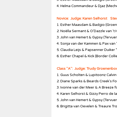
4. Helma Commandeur & Djaz (Meche
Novice: Judge: Karen Selhorst Ste
1. Esther Maasdam & Badgio (Groen
2. Noëlla Sermant & O’Dazzle van ‘t H
3. John van Hemert & Gypsy (Tervue
4. Sonja van der Kammen & Pax van 
5. Claudia Leijs & Papsenner Duiker
6. Esther Chapel & Kick (Border Colli
Class "A": Judge: Trudy Groenenb
1. Guus Scholten & Lupitoonz Calvi
2. Diane Sparks & Beards Creek's Fo
3. Ivonne van der Meer & A Breeze fo
4. Karen Selhorst & Gizzy Perro de 
5. John van Hemert & Gypsy (Tervue
6. Brigitta van Oevelen & Treaure Tr