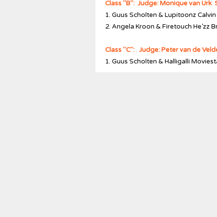
Class "B": Judge: Monique van Urk 
1. Guus Scholten & Lupitoonz Calvi
2. Angela Kroon & Firetouch He’zz B
Class "C": Judge: Peter van de Vel
1. Guus Scholten & Halligalli Movie