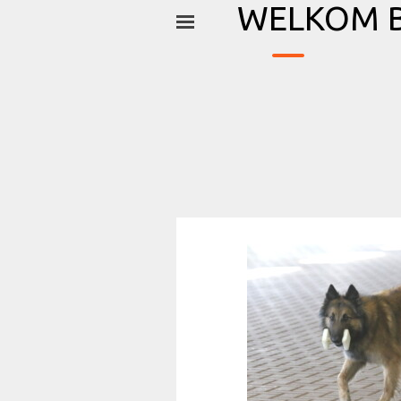
_
Ga naar de inhoud
WELKOM B
Menu overslaan