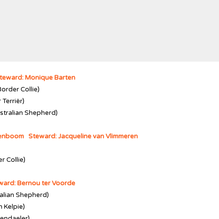
teward: Monique Barten
order Collie)
 Terriër)
ustralian Shepherd)
nenboom Steward: Jacqueline van Vlimmeren
 Collie)
eward: Bernou ter Voorde
ralian Shepherd)
n Kelpie)
endaeler)