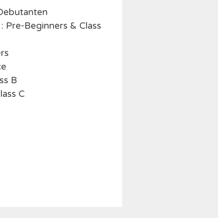
 Debutanten
 Pre-Beginners & Class
ers
ce
ss B
lass C