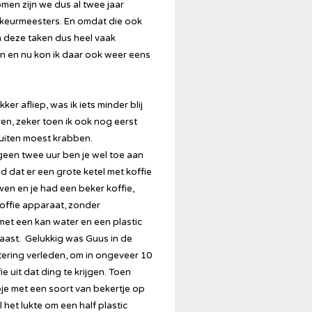
en zijn we dus al twee jaar
eurmeesters. En omdat die ook
n deze taken dus heel vaak
n en nu kon ik daar ook weer eens
r afliep, was ik iets minder blij
n, zeker toen ik ook nog eerst
ruiten moest krabben.
geen twee uur ben je wel toe aan
d dat er een grote ketel met koffie
en en je had een beker koffie,
koffie apparaat, zonder
met een kan water en een plastic
aast. Gelukkig was Guus in de
atering verleden, om in ongeveer 10
e uit dat ding te krijgen. Toen
je met een soort van bekertje op
 het lukte om een half plastic