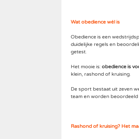
Wat obedience wél is
Obedience is een wedstrijdspo
duidelijke regels en beoorde
getest.
Het mooie is:
obedience is vo
klein, rashond of kruising.
De sport bestaat uit zeven 
team en worden beoordeeld o
Rashond of kruising? Het maa