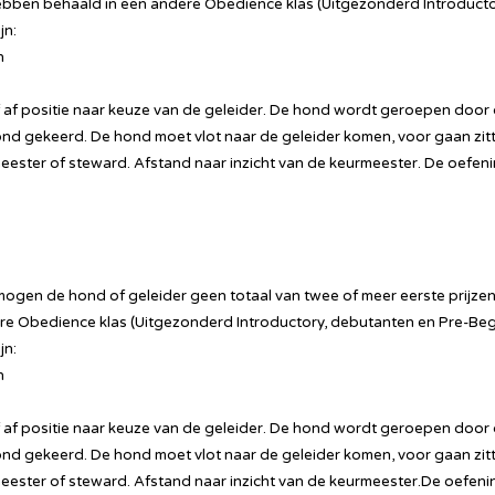
ebben behaald in een andere Obedience klas (Uitgezonderd Introduct
jn:
n
f af positie naar keuze van de geleider. De hond wordt geroepen door 
hond gekeerd. De hond moet vlot naar de geleider komen, voor gaan zitt
ster of steward. Afstand naar inzicht van de keurmeester. De oefeni
mogen de hond of geleider geen totaal van twee of meer eerste prijz
ndere Obedience klas (Uitgezonderd Introductory, debutanten en Pre-Beg
jn:
n
f af positie naar keuze van de geleider. De hond wordt geroepen door 
hond gekeerd. De hond moet vlot naar de geleider komen, voor gaan zitt
ster of steward. Afstand naar inzicht van de keurmeester.De oefeni