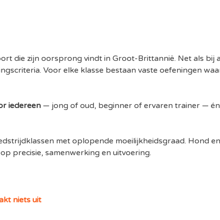
rt die zijn oorsprong vindt in Groot-Brittannië. Net als bij 
lingscriteria. Voor elke klasse bestaan vaste oefeningen 
or iedereen
— jong of oud, beginner of ervaren trainer — é
wedstrijdklassen met oplopende moeilijkheidsgraad. Hond 
p precisie, samenwerking en uitvoering.
kt niets uit