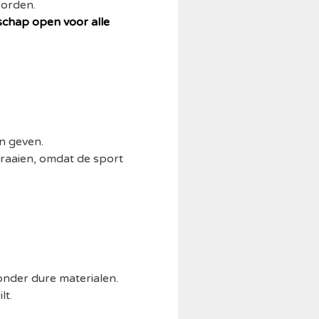
worden.
schap open voor alle
n geven.
draaien, omdat de sport
zonder dure materialen.
lt.