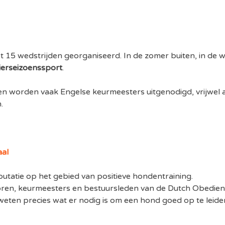
ot 15 wedstrijden georganiseerd. In de zomer buiten, in de w
ierseizoenssport
.
en worden vaak Engelse keurmeesters uitgenodigd, vrijwel 
.
aal
putatie op het gebied van positieve hondentraining.
ren, keurmeesters en bestuursleden van de Dutch Obedience
weten precies wat er nodig is om een hond goed op te leid