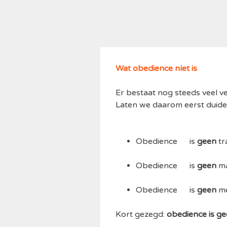
Wat obedience níet is
Er bestaat nog steeds veel v
Laten we daarom eerst duide
Obedience is
geen
tr
Obedience is
geen
ma
Obedience is
geen
me
Kort gezegd:
obedience is ge