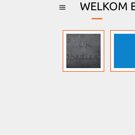
_
Ga naar de inhoud
WELKOM B
Menu overslaan
UK
Obedience
wat is het
en wat is
het niet