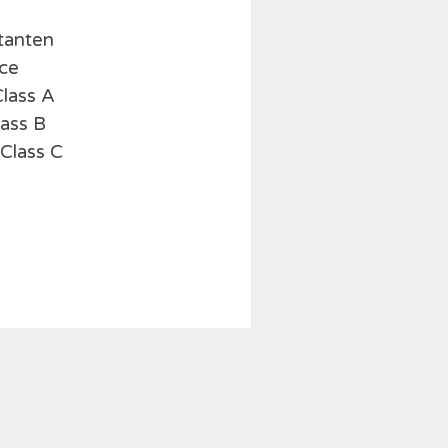
tanten
ice
lass A
lass B
Class C