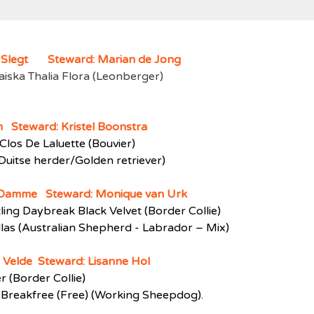
e Slegt Steward: Marian de Jong
iska Thalia Flora (Leonberger)
n Steward: Kristel Boonstra
Clos De Laluette (Bouvier)
uitse herder/Golden retriever)
n Damme Steward: Monique van Urk
ing Daybreak Black Velvet (Border Collie)
las (Australian Shepherd - Labrador – Mix)
e Velde
Steward: Lisanne Hol
 (Border Collie)
o Breakfree (Free) (Working Sheepdog).