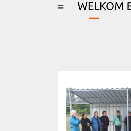
_
Ga naar de inhoud
WELKOM B
Menu overslaan