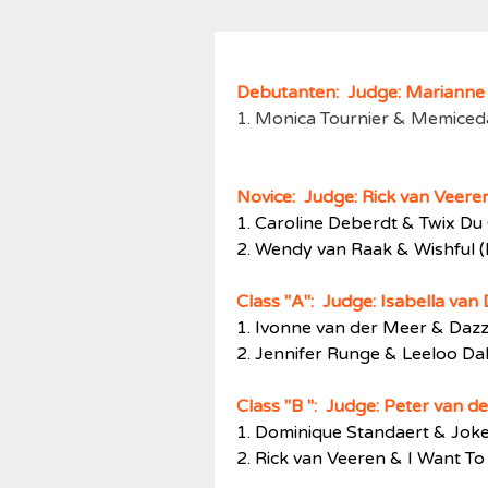
Debutanten: Judge: Mariann
1. Monica Tournier & Memiceda
Novice: Judge: Rick van Veere
1.
Caroline Deberdt & Twix Du 
2.
Wendy van Raak & Wishful (D
Class "A": Judge:
Isabella va
1. Ivonne van der Meer & Dazzl
2.
Jennifer Runge & Leeloo Dal
Class "B
": Judge: Peter van d
1. Dominique Standaert & Joker
2. Rick van Veeren & I Want T