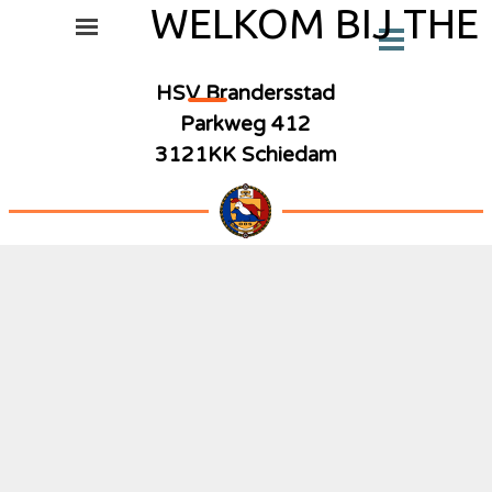
Ga naar de inhoud
WELKOM BIJ THE
Menu overslaan
Menu overslaan
_
HSV Brandersstad
Parkweg 412
3121KK Schiedam