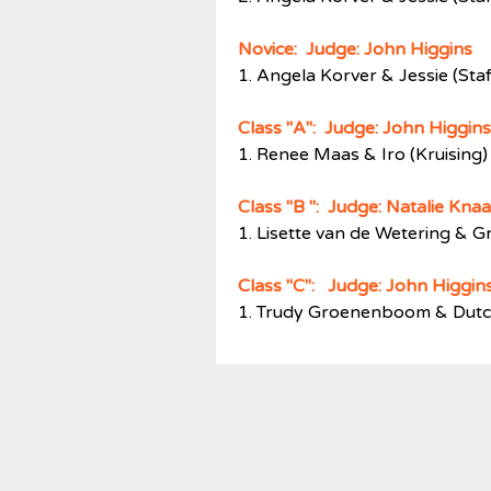
Novice: Judge: John Higgin
1. Angela Korver & Jessie (Staf
Class "A": Judge: John Higg
1. Renee Maas & Iro (Kruising)
Class "B
": Judge: Natalie K
1. Lisette van de Wetering & G
Class "C": Judge: John Higgi
1. Trudy Groenenboom & Dutch