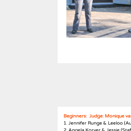
Beginners: Judge: Monique v
1. Jennifer Runge & Leeloo (A
2. Angela Korver & Jessie (Staf