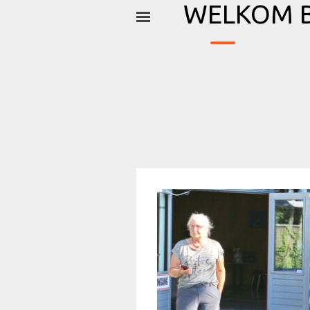
_
Ga naar de inhoud
WELKOM B
Menu overslaan