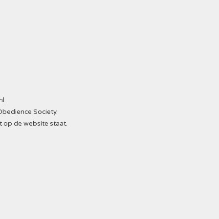
nl
.
Obedience Society.
t op de website staat.