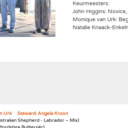
Keurmeesters:
John Higgins: Novice,
Monique van Urk: Beg
Natalie Knaack-Enkel
an Urk Steward: Angela Kroon
ustralian Shepherd - Labrador – Mix)
fordshire Bullterriër)